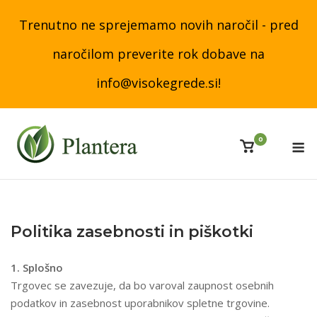
Skip
Trenutno ne sprejemamo novih naročil - pred
to
content
naročilom preverite rok dobave na
info@visokegrede.si!
M
0
View
shopping
cart
Politika zasebnosti in piškotki
1. Splošno
Trgovec se zavezuje, da bo varoval zaupnost osebnih
podatkov in zasebnost uporabnikov spletne trgovine.