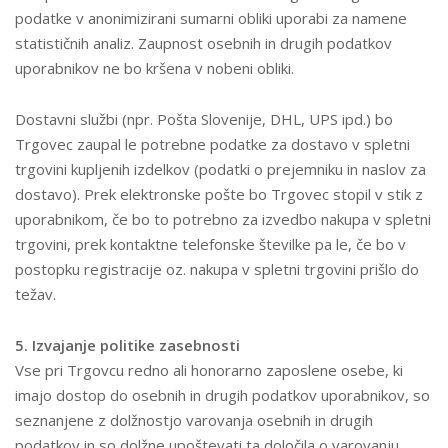
podatke v anonimizirani sumarni obliki uporabi za namene
statističnih analiz. Zaupnost osebnih in drugih podatkov
uporabnikov ne bo kršena v nobeni obliki.
Dostavni službi (npr. Pošta Slovenije, DHL, UPS ipd.) bo
Trgovec zaupal le potrebne podatke za dostavo v spletni
trgovini kupljenih izdelkov (podatki o prejemniku in naslov za
dostavo). Prek elektronske pošte bo Trgovec stopil v stik z
uporabnikom, če bo to potrebno za izvedbo nakupa v spletni
trgovini, prek kontaktne telefonske številke pa le, če bo v
postopku registracije oz. nakupa v spletni trgovini prišlo do
težav.
5. Izvajanje politike zasebnosti
Vse pri Trgovcu redno ali honorarno zaposlene osebe, ki
imajo dostop do osebnih in drugih podatkov uporabnikov, so
seznanjene z dolžnostjo varovanja osebnih in drugih
podatkov in so dolžne upoštevati ta določila o varovanju