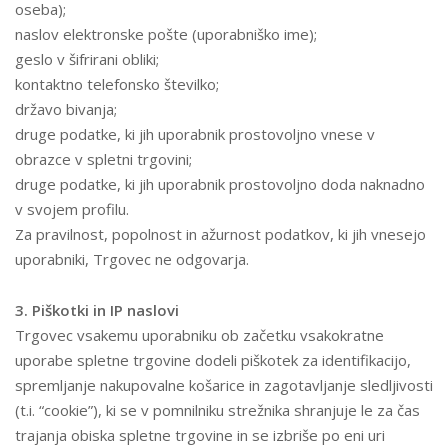
oseba);
naslov elektronske pošte (uporabniško ime);
geslo v šifrirani obliki;
kontaktno telefonsko številko;
državo bivanja;
druge podatke, ki jih uporabnik prostovoljno vnese v
obrazce v spletni trgovini;
druge podatke, ki jih uporabnik prostovoljno doda naknadno
v svojem profilu.
Za pravilnost, popolnost in ažurnost podatkov, ki jih vnesejo
uporabniki, Trgovec ne odgovarja.
3. Piškotki in IP naslovi
Trgovec vsakemu uporabniku ob začetku vsakokratne
uporabe spletne trgovine dodeli piškotek za identifikacijo,
spremljanje nakupovalne košarice in zagotavljanje sledljivosti
(t.i. “cookie”), ki se v pomnilniku strežnika shranjuje le za čas
trajanja obiska spletne trgovine in se izbriše po eni uri