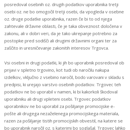
posredoval osebnih oz. drugih podatkov uporabnika tretji
osebi oz. ne bo omogočil tretji osebi, da vpogleda v osebne
oz. druge podatke uporabnika, razen če bi to od njega
zahtevale državne oblasti, če je taka obveznost določena v
zakonu, ali v dobri veri, da je tako ukrepanje potrebno za
postopke pred sodišči ali drugimi državnimi organi ter za
zaščito in uresničevanje zakonitih interesov Trgovca.
Vsi osebni in drugi podatki, ki jih bo uporabnik posredoval ob
prijavi v spletno trgovino, kot tudi ob naročilu nakupa
izdelkov, vključno z vsebino naročil, bodo varovani v skladu s
predpisi, ki urejajo varstvo osebnih podatkov. Trgovec teh
podatkov ne bo uporabil v namen, ki bi kakorkoli škodoval
uporabniku ali drugi vpleteni osebi. Trgovec podatkov
uporabnikov ne bo uporabil za pošiljanje promocijske e-
pošte ali drugega nezaželenega promocijskega materiala,
razen za pošiljanje tistih promocijskih obvestil, na katere se
bo uporabnik naročil oz. s katerimi bo soglašal. Trgovec lahko