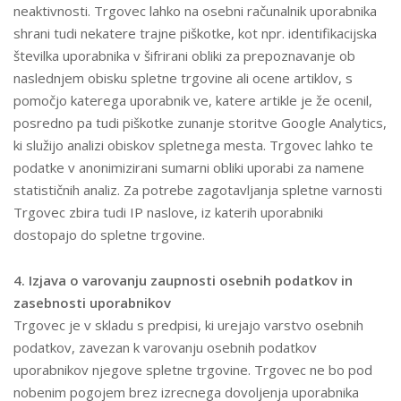
neaktivnosti. Trgovec lahko na osebni računalnik uporabnika
shrani tudi nekatere trajne piškotke, kot npr. identifikacijska
številka uporabnika v šifrirani obliki za prepoznavanje ob
naslednjem obisku spletne trgovine ali ocene artiklov, s
pomočjo katerega uporabnik ve, katere artikle je že ocenil,
posredno pa tudi piškotke zunanje storitve Google Analytics,
ki služijo analizi obiskov spletnega mesta. Trgovec lahko te
podatke v anonimizirani sumarni obliki uporabi za namene
statističnih analiz. Za potrebe zagotavljanja spletne varnosti
Trgovec zbira tudi IP naslove, iz katerih uporabniki
dostopajo do spletne trgovine.
4. Izjava o varovanju zaupnosti osebnih podatkov in
zasebnosti uporabnikov
Trgovec je v skladu s predpisi, ki urejajo varstvo osebnih
podatkov, zavezan k varovanju osebnih podatkov
uporabnikov njegove spletne trgovine. Trgovec ne bo pod
nobenim pogojem brez izrecnega dovoljenja uporabnika